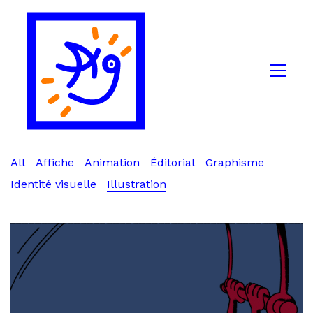
All
Affiche
Animation
Éditorial
Graphisme
Identité visuelle
Illustration