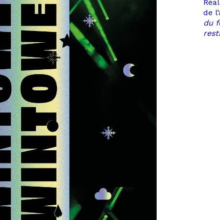
Réal
de l
du f
rest