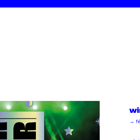
wi
→ fé